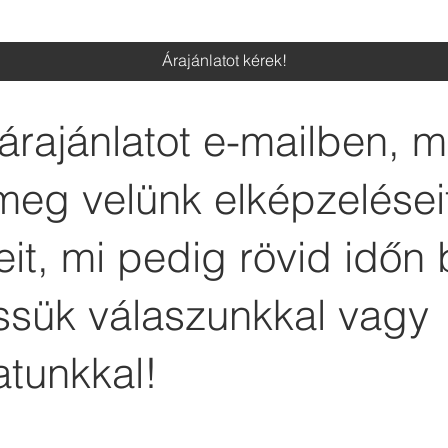
Árajánlatot kérek!
árajánlatot e-mailben, 
meg velünk elképzelései
it, mi pedig rövid időn 
essük válaszunkkal vagy
atunkkal!