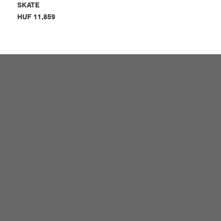
SKATE
Price
HUF 11,859