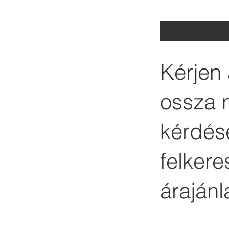
Kérjen 
ossza 
kérdése
felker
árajánl