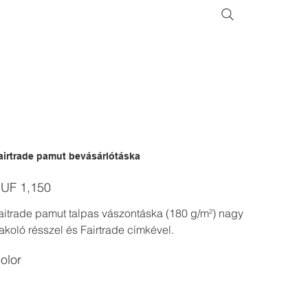
airtrade pamut bevásárlótáska
ice
UF 1,150
aitrade pamut talpas vászontáska (180 g/m²) nagy
akoló résszel és Fairtrade címkével.
olor