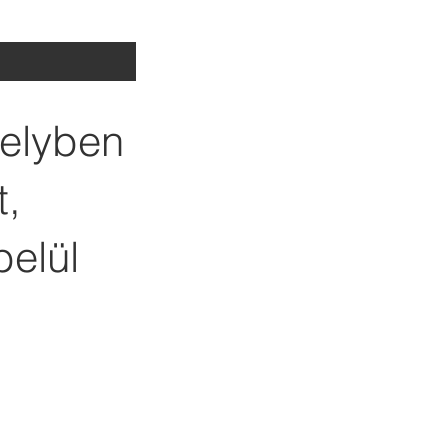
melyben
t,
belül