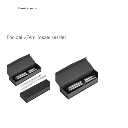
Eurotradecon
Főoldal
>
Fém írószer készlet