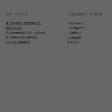
Szabályzat
Közösségi média
Általános szerződési
Facebook
feltételek
Instagram
Adatvédelmi irányelvek
Linktree​
Cookie szabályzat
LinkedIn
Bejelentkezés
TikTok