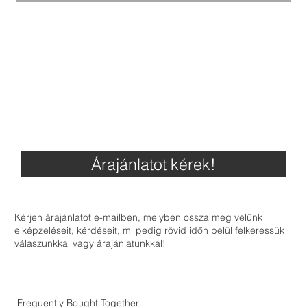
Árajánlatot kérek!
Kérjen árajánlatot e-mailben, melyben ossza meg velünk
elképzeléseit, kérdéseit, mi pedig rövid időn belül felkeressük
válaszunkkal vagy árajánlatunkkal!
Frequently Bought Together