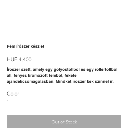
Fém írószer készlet
Price
HUF 4,400
Írószer szett, amely egy golyóstollból és egy rollertollból
áll, fényes krómozott fémből, fekete
ajándékcsomagolásban. Mindkét írószer kék színnel ír.
Color
Out of Stock