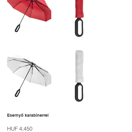
Esernyő karabinerrel
Price
HUF 4,450