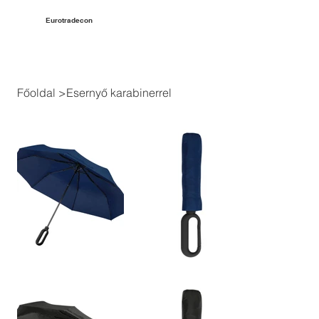
Eurotradecon
Főoldal
>
Esernyő karabinerrel