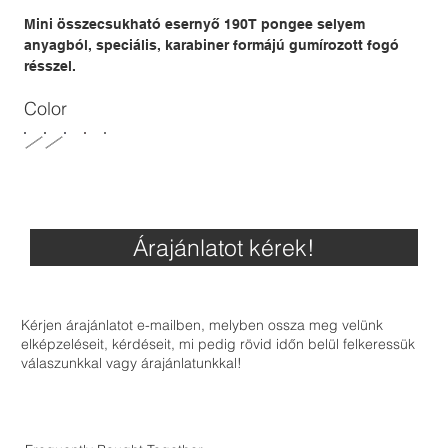
Mini összecsukható esernyő 190T pongee selyem
anyagból, speciális, karabiner formájú gumírozott fogó
résszel.
Color
Árajánlatot kérek!
Kérjen árajánlatot e-mailben, melyben ossza meg velünk
elképzeléseit, kérdéseit, mi pedig rövid időn belül felkeressük
válaszunkkal vagy árajánlatunkkal!