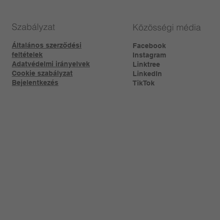
Szabályzat
Közösségi média
Általános szerződési
Facebook
feltételek
Instagram
Adatvédelmi irányelvek
Linktree​
Cookie szabályzat
LinkedIn
Bejelentkezés
TikTok