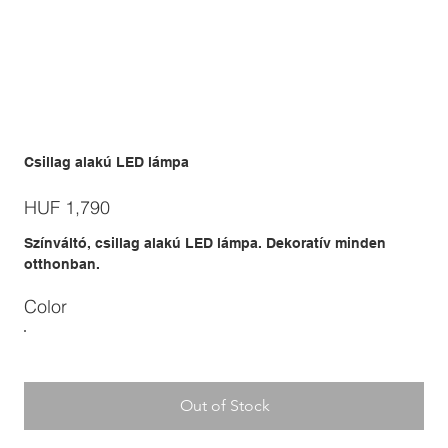
Csillag alakú LED lámpa
Price
HUF 1,790
Színváltó, csillag alakú LED lámpa. Dekoratív minden
otthonban.
Color
Out of Stock