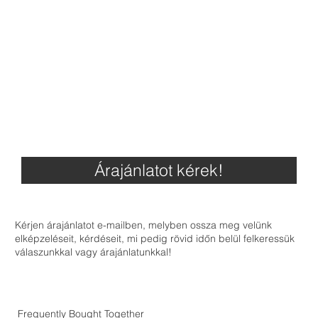
Árajánlatot kérek!
Kérjen árajánlatot e-mailben, melyben ossza meg velünk
elképzeléseit, kérdéseit, mi pedig rövid időn belül felkeressük
válaszunkkal vagy árajánlatunkkal!
Frequently Bought Together