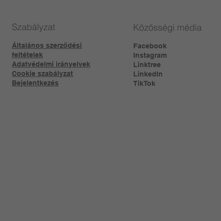
Szabályzat
Közösségi média
Általános szerződési
Facebook
feltételek
Instagram
Adatvédelmi irányelvek
Linktree​
Cookie szabályzat
LinkedIn
Bejelentkezés
TikTok