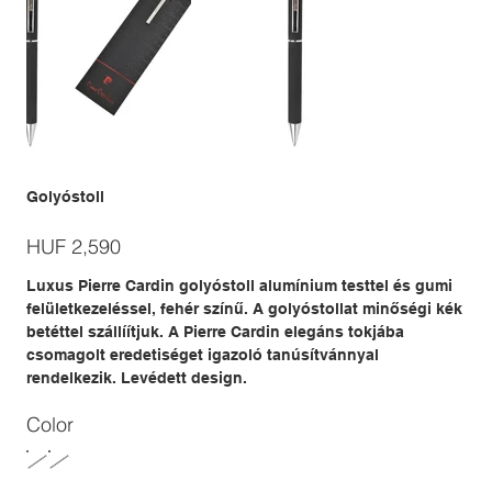
Golyóstoll
Price
HUF 2,590
Luxus Pierre Cardin golyóstoll alumínium testtel és gumi
felületkezeléssel, fehér színű. A golyóstollat minőségi kék
betéttel szállíítjuk. A Pierre Cardin elegáns tokjába
csomagolt eredetiséget igazoló tanúsítvánnyal
rendelkezik. Levédett design.
Color