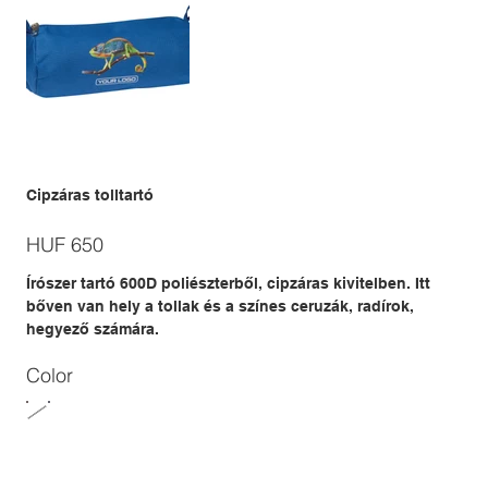
Cipzáras tolltartó
Price
HUF 650
Írószer tartó 600D poliészterből, cipzáras kivitelben. Itt
bőven van hely a tollak és a színes ceruzák, radírok,
hegyező számára.
Color