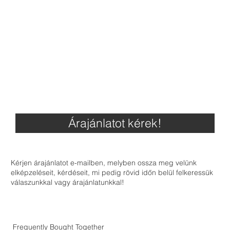
Árajánlatot kérek!
Kérjen árajánlatot e-mailben, melyben ossza meg velünk
elképzeléseit, kérdéseit, mi pedig rövid időn belül felkeressük
válaszunkkal vagy árajánlatunkkal!
Frequently Bought Together