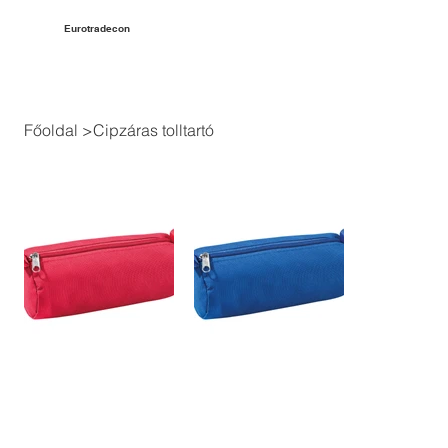
Eurotradecon
Főoldal
>
Cipzáras tolltartó