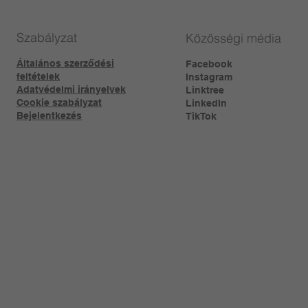
Szabályzat
Közösségi média
Általános szerződési
Facebook
feltételek
Instagram
Adatvédelmi irányelvek
Linktree​
Cookie szabályzat
LinkedIn
Bejelentkezés
TikTok