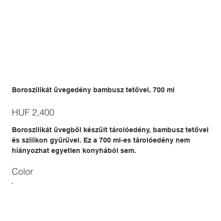
Boroszilikát üvegedény bambusz tetővel, 700 ml
Price
HUF 2,400
Boroszilikát üvegből készült tárolóedény, bambusz tetővel
és szilikon gyűrűvel. Ez a 700 ml-es tárolóedény nem
hiányozhat egyetlen konyhából sem.
Color