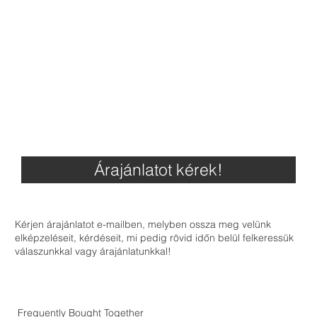
Árajánlatot kérek!
Kérjen árajánlatot e-mailben, melyben ossza meg velünk
elképzeléseit, kérdéseit, mi pedig rövid időn belül felkeressük
válaszunkkal vagy árajánlatunkkal!
Frequently Bought Together