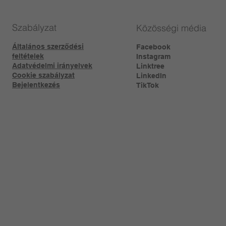
Szabályzat
Közösségi média
Általános szerződési
Facebook
feltételek
Instagram
Adatvédelmi irányelvek
Linktree​
Cookie szabályzat
LinkedIn
Bejelentkezés
TikTok