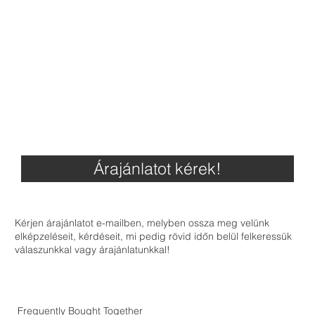
Árajánlatot kérek!
Kérjen árajánlatot e-mailben, melyben ossza meg velünk
elképzeléseit, kérdéseit, mi pedig rövid időn belül felkeressük
válaszunkkal vagy árajánlatunkkal!
Frequently Bought Together