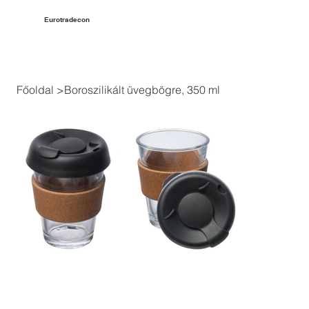
Eurotradecon
Főoldal
>
Boroszilikált üvegbögre, 350 ml