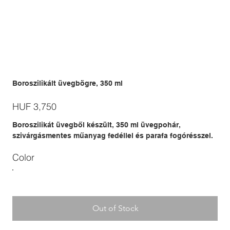
Boroszilikált üvegbögre, 350 ml
Price
HUF 3,750
Boroszilikát üvegből készült, 350 ml üvegpohár,
szivárgásmentes műanyag fedéllel és parafa fogórésszel.
Color
Out of Stock