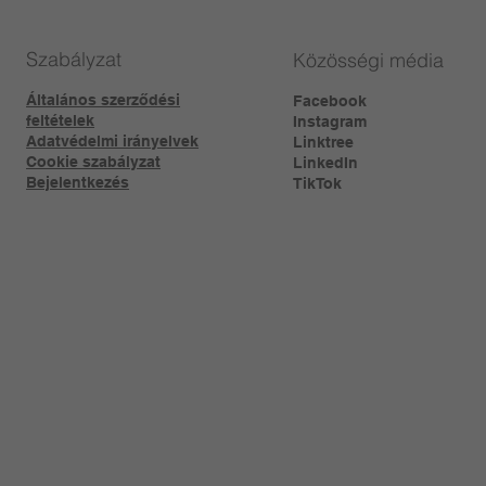
Szabályzat
Közösségi média
Általános szerződési
Facebook
feltételek
Instagram
Adatvédelmi irányelvek
Linktree​
Cookie szabályzat
LinkedIn
Bejelentkezés
TikTok