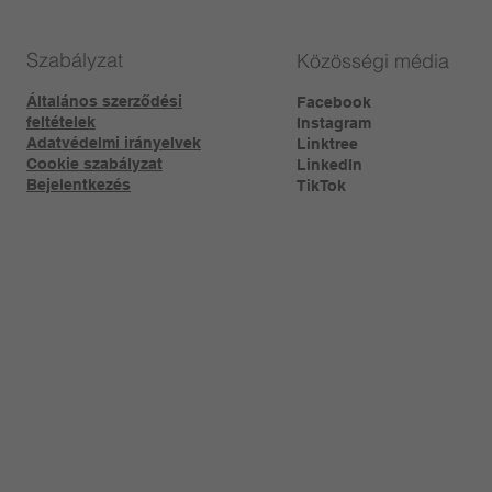
Szabályzat
Közösségi média
Általános szerződési
Facebook
feltételek
Instagram
Adatvédelmi irányelvek
Linktree​
Cookie szabályzat
LinkedIn
Bejelentkezés
TikTok