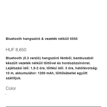
Bluetooth hangszóró & vezeték nélküli töltő
Price
HUF 8,650
Bluetooth (5.3 verzió) hangszóró fémből, bambuszból
készült vezeték nélküli töltővel és hordozózsinórral.
Lejátszási idő: 1,5-2 óra, töltési idő: 3 óra, hatótávolság:
10 m, akkumulátor: 1200 mAh, töltőkábellel együtt
szállítjuk.
Color