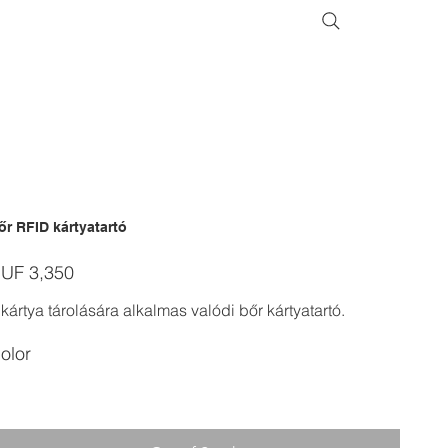
őr RFID kártyatartó
ice
UF 3,350
 kártya tárolására alkalmas valódi bőr kártyatartó.
olor