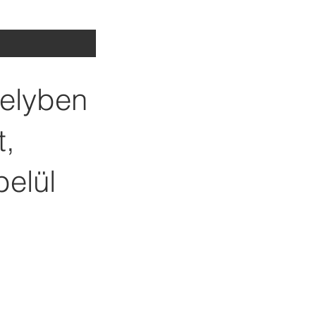
melyben
t,
belül