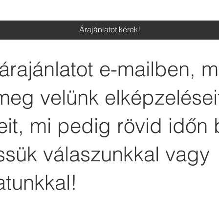
Árajánlatot kérek!
árajánlatot e-mailben, 
meg velünk elképzelései
it, mi pedig rövid időn 
essük válaszunkkal vagy
atunkkal!