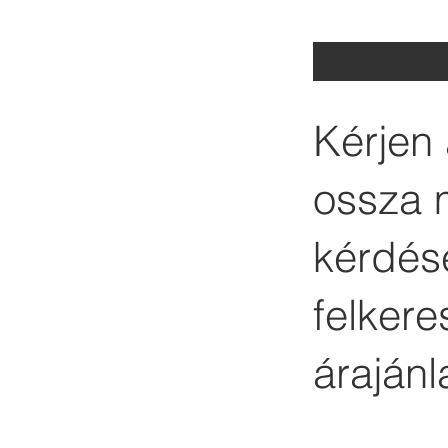
Kérjen 
ossza 
kérdése
felker
árajánl