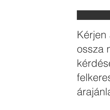
Kérjen 
ossza 
kérdése
felker
árajánl