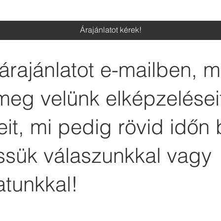
Árajánlatot kérek!
árajánlatot e-mailben, 
meg velünk elképzelései
it, mi pedig rövid időn 
essük válaszunkkal vagy
atunkkal!