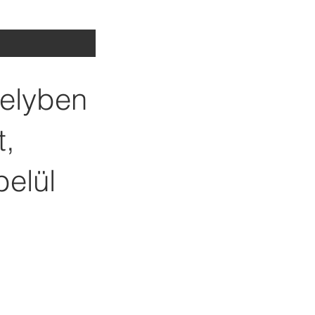
melyben
t,
belül