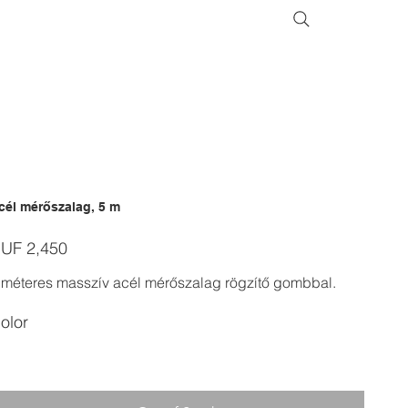
cél mérőszalag, 5 m
ice
UF 2,450
 méteres masszív acél mérőszalag rögzítő gombbal.
olor