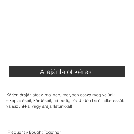
Árajánlatot kérek!
Kérjen árajánlatot e-mailben, melyben ossza meg velünk
elképzeléseit, kérdéseit, mi pedig rövid időn belül felkeressük
válaszunkkal vagy árajánlatunkkal!
Frequently Bought Together