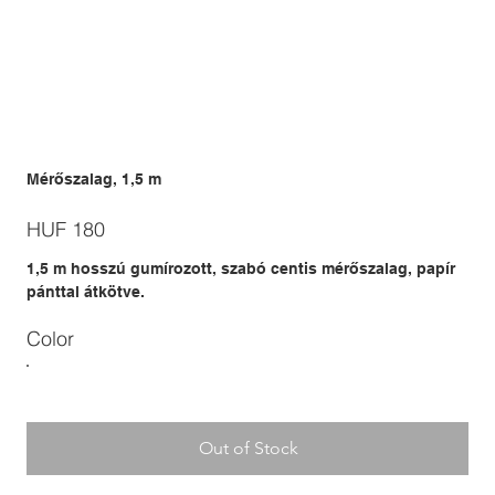
Mérőszalag, 1,5 m
Price
HUF 180
1,5 m hosszú gumírozott, szabó centis mérőszalag, papír
pánttal átkötve.
Color
Out of Stock