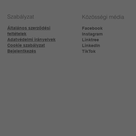
Szabályzat
Közösségi média
Általános szerződési
Facebook
feltételek
Instagram
Adatvédelmi irányelvek
Linktree​
Cookie szabályzat
LinkedIn
Bejelentkezés
TikTok