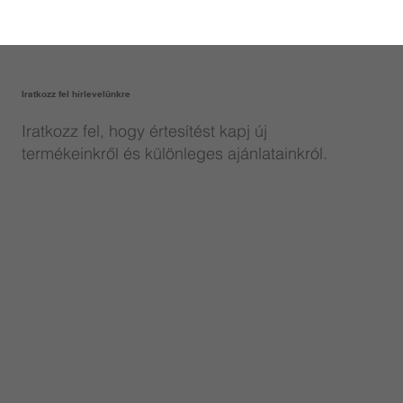
Iratkozz fel hírlevelünkre
Iratkozz fel, hogy értesítést kapj új
termékeinkről és különleges ajánlatainkról.