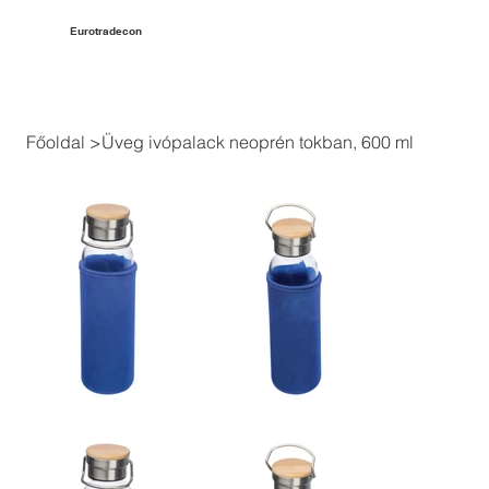
Eurotradecon
Főoldal
>
Üveg ivópalack neoprén tokban, 600 ml