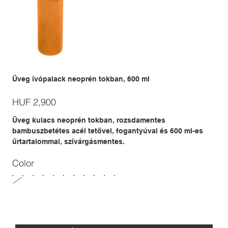
Üveg ivópalack neoprén tokban, 600 ml
Price
HUF 2,900
Üveg kulacs neoprén tokban, rozsdamentes
bambuszbetétes acél tetővel, fogantyúval és 600 ml-es
űrtartalommal, szivárgásmentes.
Color