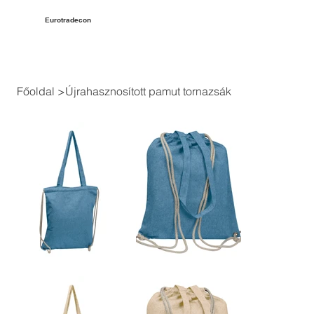
Eurotradecon
Főoldal
>
Újrahasznosított pamut tornazsák