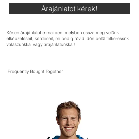
Árajánlatot kérek!
Kérjen árajánlatot e-mailben, melyben ossza meg velünk
elképzeléseit, kérdéseit, mi pedig rövid időn belül felkeressük
válaszunkkal vagy árajánlatunkkal!
Frequently Bought Together