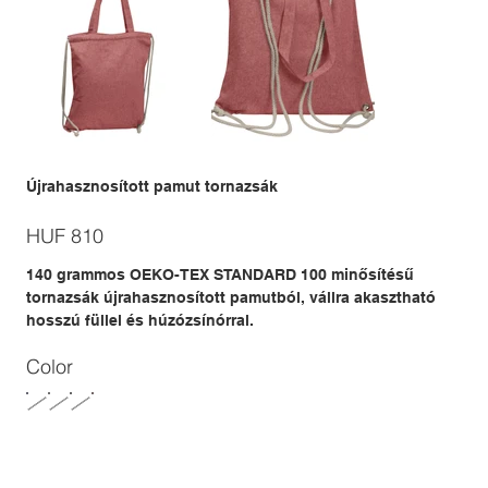
Újrahasznosított pamut tornazsák
Price
HUF 810
140 grammos OEKO-TEX STANDARD 100 minősítésű
tornazsák újrahasznosított pamutból, vállra akasztható
hosszú füllel és húzózsínórral.
Color