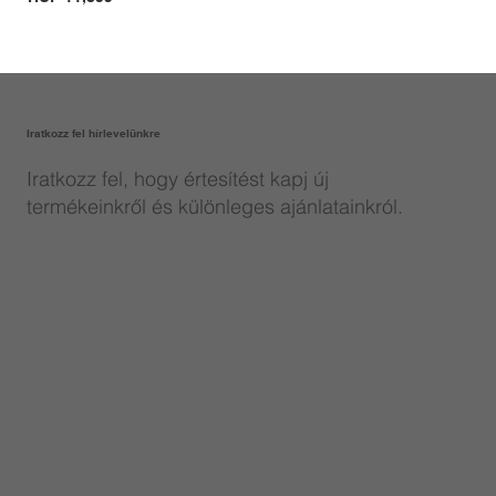
Iratkozz fel hírlevelünkre
Iratkozz fel, hogy értesítést kapj új
termékeinkről és különleges ajánlatainkról.