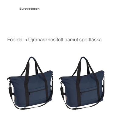
Eurotradecon
Főoldal
>
Újrahasznosított pamut sporttáska