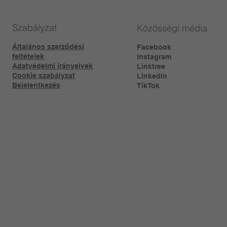
Szabályzat
Közösségi média
Általános szerződési
Facebook
feltételek
Instagram
Adatvédelmi irányelvek
Linktree​
Cookie szabályzat
LinkedIn
Bejelentkezés
TikTok