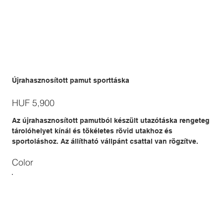
Újrahasznosított pamut sporttáska
Price
HUF 5,900
Az újrahasznosított pamutból készült utazótáska rengeteg
tárolóhelyet kínál és tökéletes rövid utakhoz és
sportoláshoz. Az állítható vállpánt csattal van rögzítve.
Color