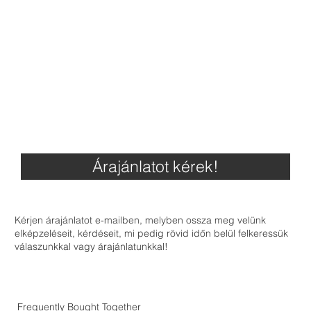
Árajánlatot kérek!
Kérjen árajánlatot e-mailben, melyben ossza meg velünk
elképzeléseit, kérdéseit, mi pedig rövid időn belül felkeressük
válaszunkkal vagy árajánlatunkkal!
Frequently Bought Together