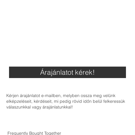
Árajánlatot kérek!
Kérjen árajánlatot e-mailben, melyben ossza meg velünk
elképzeléseit, kérdéseit, mi pedig rövid időn belül felkeressük
válaszunkkal vagy árajánlatunkkal!
Frequently Bought Together