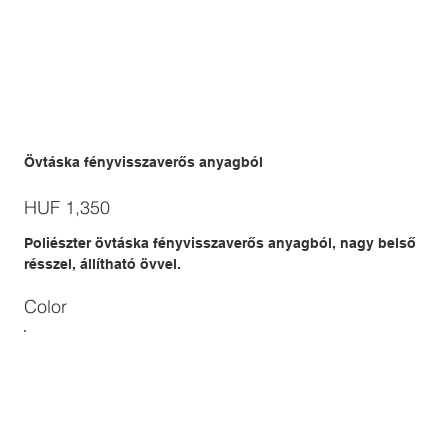
Övtáska fényvisszaverős anyagból
Price
HUF 1,350
Poliészter övtáska fényvisszaverős anyagból, nagy belső
résszel, állítható övvel.
Color