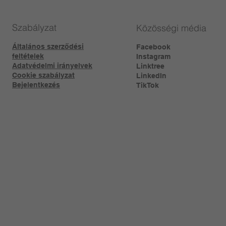
Szabályzat
Közösségi média
Általános szerződési
Facebook
feltételek
Instagram
Adatvédelmi irányelvek
Linktree​
Cookie szabályzat
LinkedIn
Bejelentkezés
TikTok