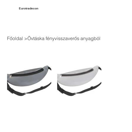
Eurotradecon
Főoldal
>
Övtáska fényvisszaverős anyagból