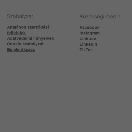
Szabályzat
Közösségi média
Általános szerződési
Facebook
feltételek
Instagram
Adatvédelmi irányelvek
Linktree​
Cookie szabályzat
LinkedIn
Bejelentkezés
TikTok