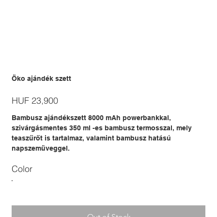
Öko ajándék szett
Price
HUF 23,900
Bambusz ajándékszett 8000 mAh powerbankkal,
szivárgásmentes 350 ml -es bambusz termosszal, mely
teaszűrőt is tartalmaz, valamint bambusz hatású
napszemüveggel.
Color
Out of Stock