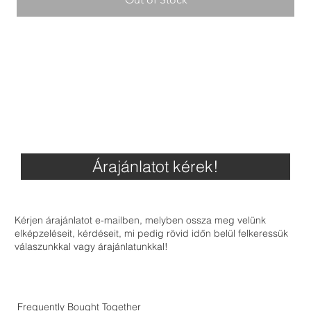
Árajánlatot kérek!
Kérjen árajánlatot e-mailben, melyben ossza meg velünk
elképzeléseit, kérdéseit, mi pedig rövid időn belül felkeressük
válaszunkkal vagy árajánlatunkkal!
Frequently Bought Together