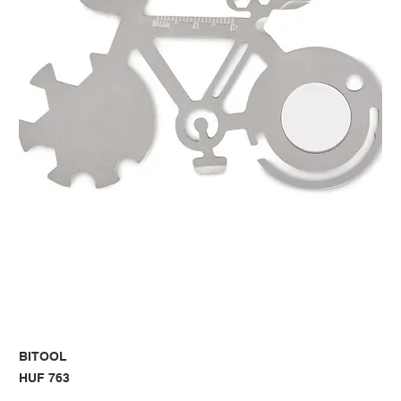
BITOOL
Price
HUF 763