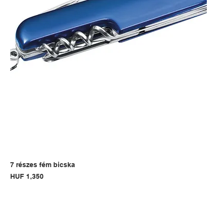
7 részes fém bicska
Price
HUF 1,350