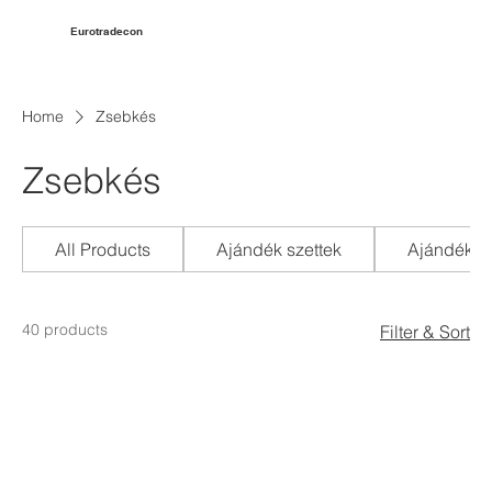
Eurotradecon
Home
Zsebkés
Zsebkés
All Products
Ajándék szettek
Ajándéktá
40 products
Filter & Sort