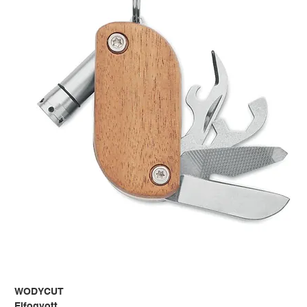
WODYCUT
Elfogyott