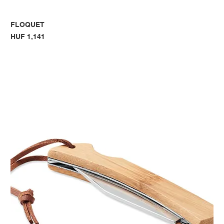
FLOQUET
Price
HUF 1,141