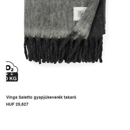
Vinga Saletto gyapjúkeverék takaró
Price
HUF 25,627