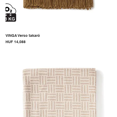
VINGA Verso takaró
Price
HUF 14,088