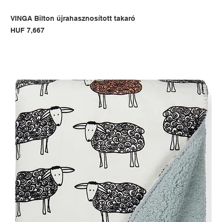
VINGA Bilton újrahasznosított takaró
Price
HUF 7,667