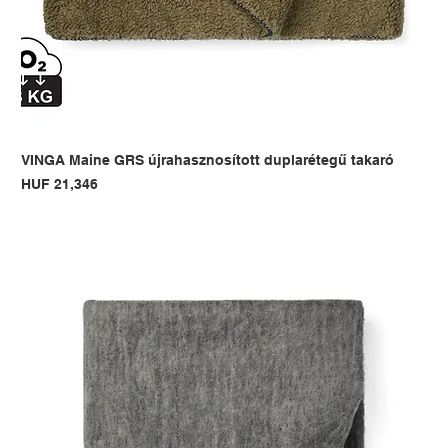
VINGA Maine GRS újrahasznosított duplarétegű takaró
Price
HUF 21,346