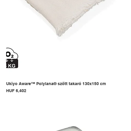
Ukiyo Aware™ Polylana® szőtt takaró 130x150 cm
Price
HUF 6,402