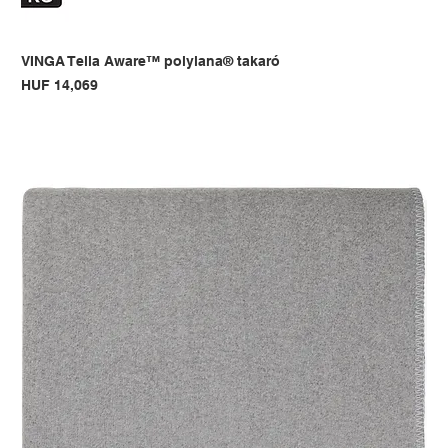
VINGA Tella Aware™ polylana® takaró
Price
HUF 14,069