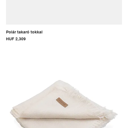
Polár takaró tokkal
Price
HUF 2,309