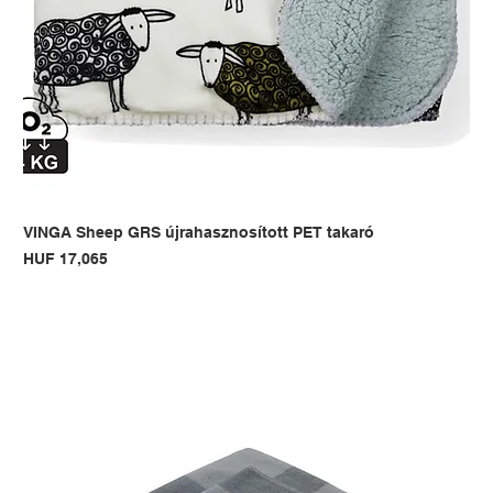
VINGA Sheep GRS újrahasznosított PET takaró
Price
HUF 17,065