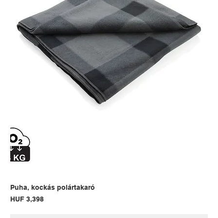
Puha, kockás polártakaró
Price
HUF 3,398